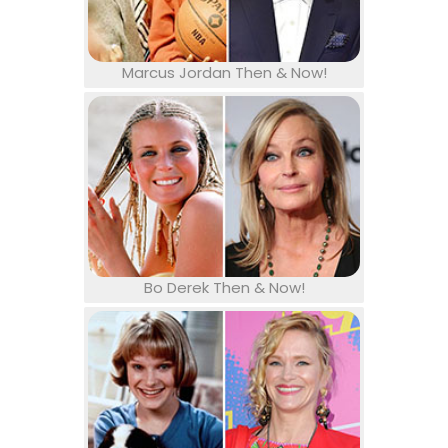
Marcus Jordan Then & Now!
Bo Derek Then & Now!