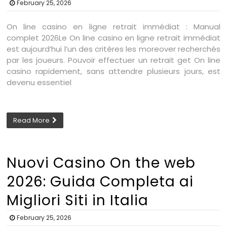
February 25, 2026
On line casino en ligne retrait immédiat : Manual
complet 2026Le On line casino en ligne retrait immédiat
est aujourd’hui l’un des critères les moreover recherchés
par les joueurs. Pouvoir effectuer un retrait get On line
casino rapidement, sans attendre plusieurs jours, est
devenu essentiel
Read More
Nuovi Casino On the web
2026: Guida Completa ai
Migliori Siti in Italia
February 25, 2026