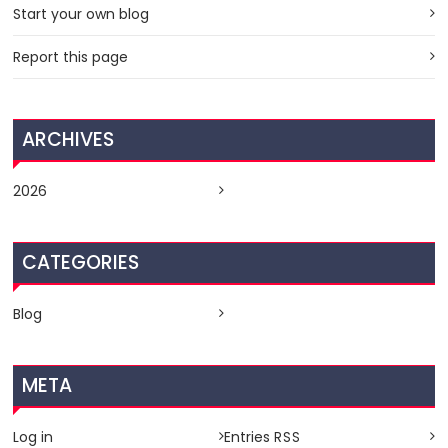
Start your own blog
Report this page
ARCHIVES
2026
CATEGORIES
Blog
META
Log in
Entries
RSS