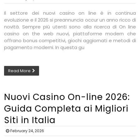
Il settore dei nuovi casino on line è in continua
evoluzione e il 2026 si preannuncia occur un anno ricco di
novità. Sempre più utenti sono alla ricerca di On line
casino on the web nuovi, piattaforme modern che
offrano bonus competitivi, giochi aggiornati e metodi di
pagamento moderni. In questa gu
Read More
Nuovi Casino On-line 2026:
Guida Completa ai Migliori
Siti in Italia
February 24, 2026